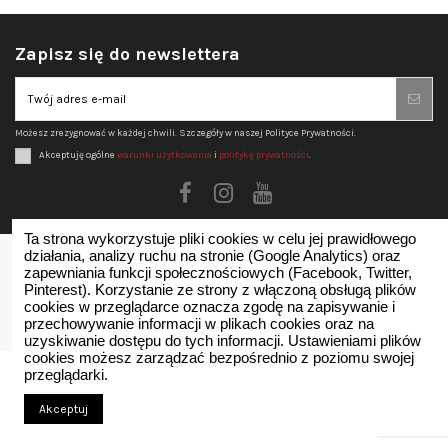
Zapisz się do newslettera
Możesz zrezygnować w każdej chwili. Szczegóły w naszej Polityce Prywatności.
Akceptuję ogólne
warunki użytkowania
i
politykę prywatności
.
Ta strona wykorzystuje pliki cookies w celu jej prawidłowego
działania, analizy ruchu na stronie (Google Analytics) oraz
zapewniania funkcji społecznościowych (Facebook, Twitter,
Skontaktuj się znami
Pinterest). Korzystanie ze strony z włączoną obsługą plików
cookies w przeglądarce oznacza zgodę na zapisywanie i
przechowywanie informacji w plikach cookies oraz na
uzyskiwanie dostępu do tych informacji. Ustawieniami plików
cookies możesz zarządzać bezpośrednio z poziomu swojej
przeglądarki.
Akceptuj
Wszelkie prawa zastrzeżone 2024 | rubyvocalbooth.com