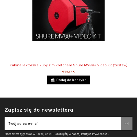
Kabina lektorska Ruby z mikrofonem Shure MV88+ Video Kit (zestaw)
695,37 €
Dodaj do koszyka
Zapisz się do newslettera
Możesz zrezygnować w każdej chwili. Szczegóły w naszej Polityce Prywatności.