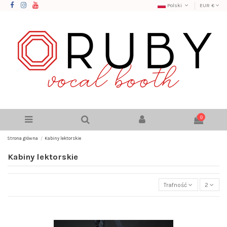
Polski
EUR €
0
Strona główna
Kabiny lektorskie
Kabiny lektorskie
Trafność
2