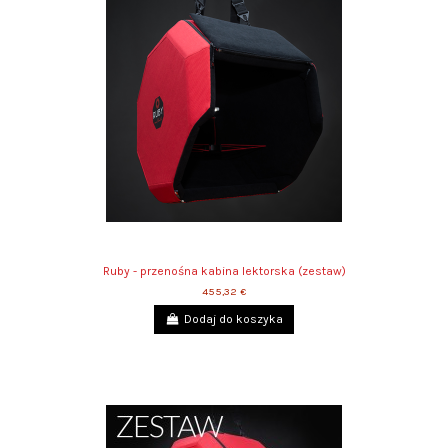
Ruby - przenośna kabina lektorska (zestaw)
455,32 €
Dodaj do koszyka